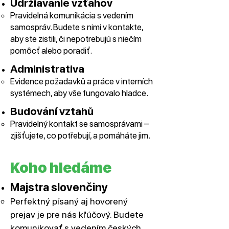
Udržiavanie vzťahov
Pravidelná komunikácia s vedením
samospráv. Budete s nimi v kontakte,
aby ste zistili, či nepotrebujú s niečím
pomôcť alebo poradiť.
Administrativa
Evidence požadavků a práce v interních
systémech, aby vše fungovalo hladce.
Budování vztahů
Pravidelný kontakt se samosprávami –
zjišťujete, co potřebují, a pomáháte jim.
Koho hledáme
Majstra slovenčiny
Perfektný písaný aj hovorený
prejav je pre nás kľúčový. Budete
komunikovať s vedením českých