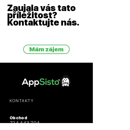
Zaujala vás tato
příležitost?
Kontaktujte nás.
Mám zájem
KONTAKTY
Obchod
724 443 704