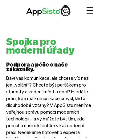
Spojka pro
moderní úřady
Podpora a péče o naše
zákazníky.
Baví vás komunikace, ale chcete víc než
jen „volání“? Chcete být parťákem pro
starosty a vedení měst a obcí? Hledáte
práci, kde má komunikace smysl, klid a
dlouhodobé vztahy? V AppSistu měníme
veřejnou správu pomocí moderních
technologií – a vy můžete být tím, kdo
pomáhá našim klientům v každodenní
praxi. Nečekáme hotového experta.