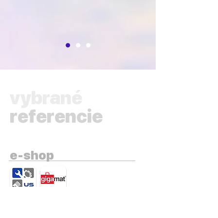
vybrané
referencie
e-shop
auto-moto