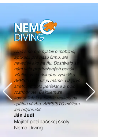
Dlho sme premýšľali o mobilnej
aplikácii pre našu firmu, ale
nevedeli ako na ňu. Dostávalo sa
nám veľa predražených ponúk.
Všetko sme následne vyriešili s
APPSISTO a už ju máme. Už prvé
stretnutie bolo perfektné a bolo
rozhodnuté. Ďakujem za
komunikáciu a rýchlu reakciu na
spätnú väzbu. APPSISTO môžem
len odporučiť.
Ján Judl
Majiteľ potápačskej školy
Nemo Diving