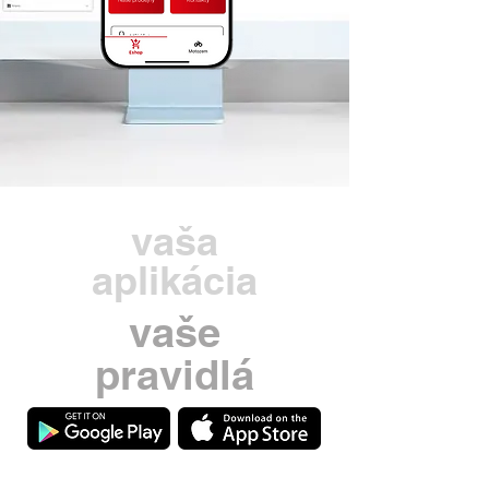
vaša
aplikácia
vaše
pravidlá