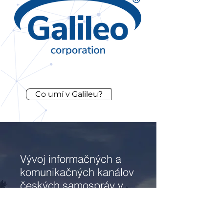
Co umí v Galileu?
Vývoj informačných a
komunikačných kanálov
českých samospráv v
čase