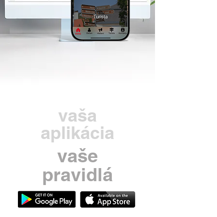
vaša
aplikácia
vaše
pravidlá