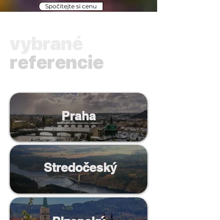
Spočítejte si cenu
vybrané
referencie
Praha
Stredočeský