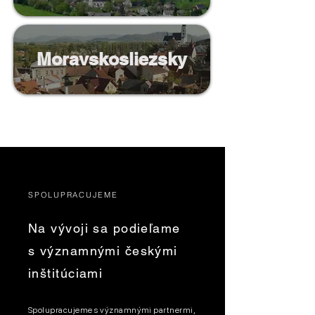
Moravskosliezsky
SPOLUPRACUJEME
Na vývoji sa podieľame
s významnými českými
inštitúciami
Spolupracujeme s významnými partnermi,