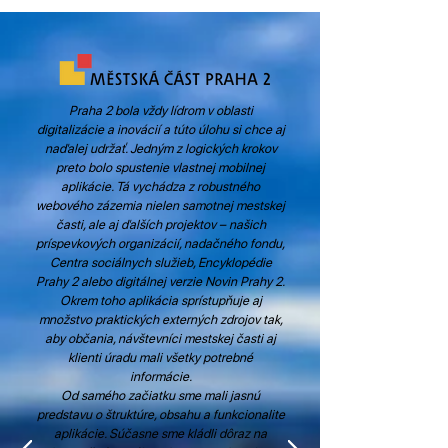
Praha 2 bola vždy lídrom v oblasti
digitalizácie a inovácií a túto úlohu si chce aj
naďalej udržať. Jedným z logických krokov
preto bolo spustenie vlastnej mobilnej
aplikácie. Tá vychádza z robustného
webového zázemia nielen samotnej mestskej
časti, ale aj ďalších projektov – našich
príspevkových organizácií, nadačného fondu,
Centra sociálnych služieb, Encyklopédie
Prahy 2 alebo digitálnej verzie Novin Prahy 2.
Okrem toho aplikácia sprístupňuje aj
množstvo praktických externých zdrojov tak,
aby občania, návštevníci mestskej časti aj
klienti úradu mali všetky potrebné
informácie.
Od samého začiatku sme mali jasnú
predstavu o štruktúre, obsahu a funkcionalite
aplikácie. Súčasne sme kládli dôraz na