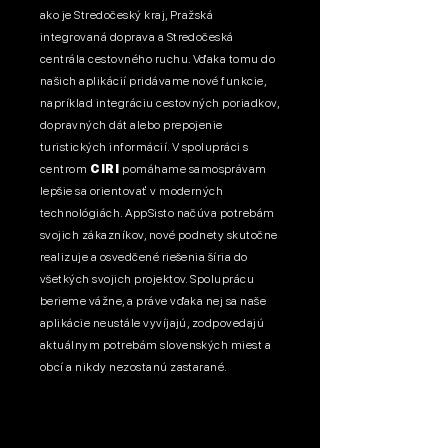
ako je Stredočeský kraj, Pražská
integrovaná doprava a Stredočeská
centrála cestovného ruchu. Vďaka tomu do
našich aplikácií pridávame nové funkcie,
napríklad integráciu cestovných poriadkov,
dopravných dát alebo prepojenie
turistických informácií. V spolupráci s
centrom
CIRI
pomáhame samosprávam
lepšie sa orientovať v moderných
technológiách. AppSisto načúva potrebám
svojich zákazníkov, nové podnety skutočne
realizuje a osvedčené riešenia šíria do
všetkých svojich projektov. Spoluprácu
berieme vážne, a práve vďaka nej sa naše
aplikácie neustále vyvíjajú, zodpovedajú
aktuálnym potrebám slovenských miest a
obcí a nikdy nezostanú zastarané.