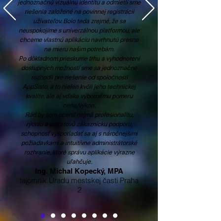
jednoznačnú vizuálnu identitu a odmietli sme
riešenia založené na povinnej registrácii
užívateľov. Bolo teda zrejmé, že sa
neuspokojíme s univerzálnou platformou, ale
chceme vlastnú aplikáciu navrhnutú presne
na mieru našim potrebám.
Po dôkladnom prieskume trhu a vyhodnotení
dostupných možností sme sa jednoznačne
rozhodli pre riešenie od spoločnosti
AppSisto, a to nielen kvôli jeho technickej
kvalite, ale aj vďaka výbornému pomeru
cena/výkon.
Rád by som ocenil najmä profesionalitu,
rýchlu a ústretovú zákaznícku podporu,
schopnosť vysporiadať sa aj s náročnejšími
požiadavkami a intuitívne administrátorské
rozhranie, ktoré správu aplikácie výrazne
uľahčuje.
Ing. Michal Kopecký, MPA
tajomník Úradu mestskej časti Praha
2