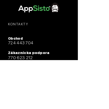
KONTAKTY
Obchod
724 443 704
Zákaznícka podpora
770 623 212
E-mail
mobilniaplikace@appsisto.com
Adresa
Radlická 180/50, 150 00 Praha 5
Kancelárie
Sokolovská 668/136d - budova D
186 00 Praha 8 – Invalidovňa