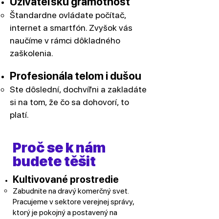
Užívateľskú gramotnosť
Štandardne ovládate počítač,
internet a smartfón. Zvyšok vás
naučíme v rámci dôkladného
zaškolenia.
Profesionála telom i dušou
Ste dôslední, dochvíľni a zakladáte
si na tom, že čo sa dohovorí, to
platí.
Proč se k nám
budete těšit
Kultivované prostredie
⁠Zabudnite na dravý komerčný svet.
Pracujeme v sektore verejnej správy,
ktorý je pokojný a postavený na