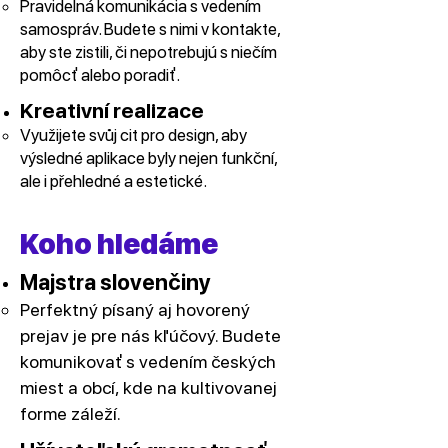
Pravidelná komunikácia s vedením
samospráv. Budete s nimi v kontakte,
aby ste zistili, či nepotrebujú s niečím
pomôcť alebo poradiť.
Kreativní realizace
Využijete svůj cit pro design, aby
výsledné aplikace byly nejen funkční,
ale i přehledné a estetické.
Koho hledáme
Majstra slovenčiny
Perfektný písaný aj hovorený
prejav je pre nás kľúčový. Budete
komunikovať s vedením českých
miest a obcí, kde na kultivovanej
forme záleží.