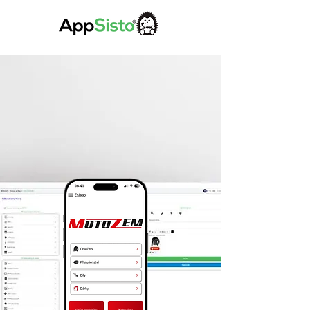
APPSISTO
FACTORY
Spravujte vlastní mobilní aplikaci
své firmy.