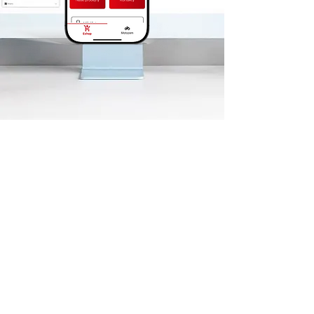
vaše aplikace
vaše
pravidla