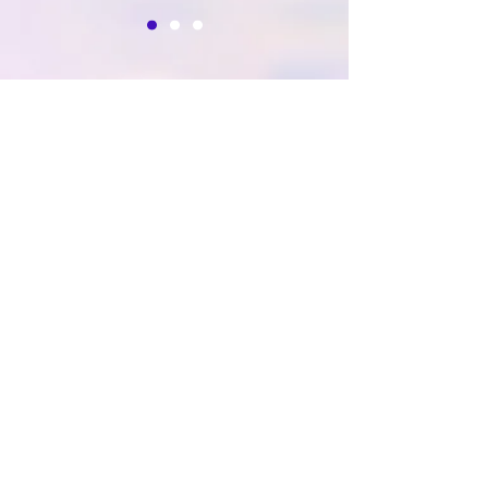
vybrané
reference
e-shop
auto-moto