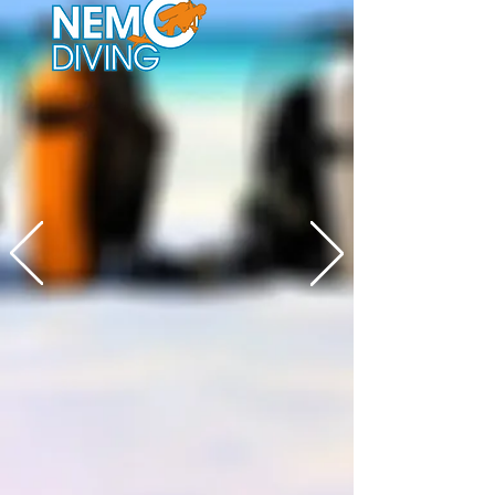
Dlouho jsme přemýšleli o mobilní
aplikaci pro naši firmu, ale nevěděli
jak na ni. Dostávalo se nám hodně
předražených nabídek. Vše jsme
následně vyřešili s APPSISTO a už
ji máme. Už první schůzka byla
perfektní a bylo rozhodnuto. Děkuji
za komunikaci a rychlou reakci na
zpětnou vazbu. APPSISTO mohu
jen doporučit.
Jan Judl
Majitel potápěčské školy Nemo
Diving