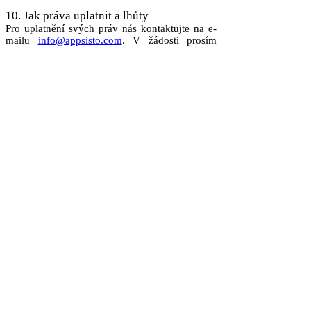
10. Jak práva uplatnit a lhůty
Pro uplatnění svých práv nás kontaktujte na e-
mailu
info@appsisto.com
. V žádosti prosím
uveďte dostatek informací pro ověření vaší
identity a specifikaci požadavku.
Na žádosti reagujeme bez zbytečného odkladu,
nejpozději do 1 měsíce. Ve složitých případech
můžeme lhůtu prodloužit o další 2 měsíce; o
prodloužení a důvodech vás budeme
informovat.
11. Výmaz osobních údajů
Pokud je zpracování založeno na souhlasu
(např. marketing), můžete souhlas kdykoliv
odvolat. Pokud požádáte o výmaz osobních
údajů, vyřídíme žádost v souladu s právními
předpisy. Údaje, které musíme uchovávat z
důvodu právní povinnosti (např. účetní
doklady), nemůžeme vymazat před uplynutím
zákonné lhůty.