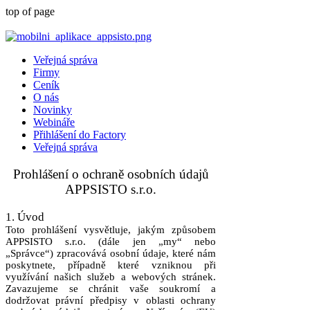
top of page
Veřejná správa
Firmy
Ceník
O nás
Novinky
Webináře
Přihlášení do Factory
Veřejná správa
Prohlášení o ochraně osobních údajů
APPSISTO s.r.o.
1. Úvod
Toto prohlášení vysvětluje, jakým způsobem
APPSISTO s.r.o. (dále jen „my“ nebo
„Správce“) zpracovává osobní údaje, které nám
poskytnete, případně které vzniknou při
využívání našich služeb a webových stránek.
Zavazujeme se chránit vaše soukromí a
dodržovat právní předpisy v oblasti ochrany