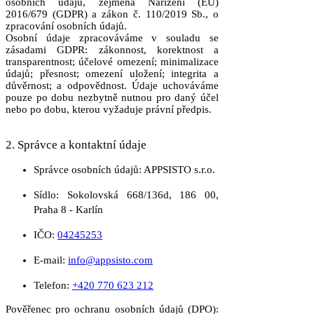
osobních údajů, zejména Nařízení (EU)
2016/679 (GDPR) a zákon č. 110/2019 Sb., o
zpracování osobních údajů.
Osobní údaje zpracováváme v souladu se
zásadami GDPR: zákonnost, korektnost a
transparentnost; účelové omezení; minimalizace
údajů; přesnost; omezení uložení; integrita a
důvěrnost; a odpovědnost. Údaje uchováváme
pouze po dobu nezbytně nutnou pro daný účel
nebo po dobu, kterou vyžaduje právní předpis.
2. Správce a kontaktní údaje
Správce osobních údajů: APPSISTO s.r.o.
Sídlo: Sokolovská 668/136d, 186 00,
Praha 8 - Karlín
IČO:
04245253
E-mail:
info@appsisto.com
Telefon:
+420 770 623 212
Pověřenec pro ochranu osobních údajů (DPO):