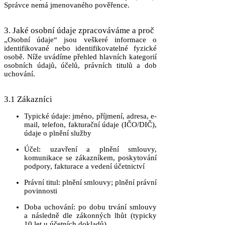
Správce nemá jmenovaného pověřence.
3. Jaké osobní údaje zpracováváme a proč
„Osobní údaje“ jsou veškeré informace o
identifikované nebo identifikovatelné fyzické
osobě. Níže uvádíme přehled hlavních kategorií
osobních údajů, účelů, právních titulů a dob
uchování.
3.1 Zákazníci
Typické údaje
: jméno, příjmení, adresa, e-
mail, telefon, fakturační údaje (IČO/DIČ),
údaje o plnění služby
Účel
: uzavření a plnění smlouvy,
komunikace se zákazníkem, poskytování
podpory, fakturace a vedení účetnictví
Právní titul
: plnění smlouvy; plnění právní
povinnosti
Doba uchování
: po dobu trvání smlouvy
a následně dle zákonných lhůt (typicky
10 let u účetních dokladů)