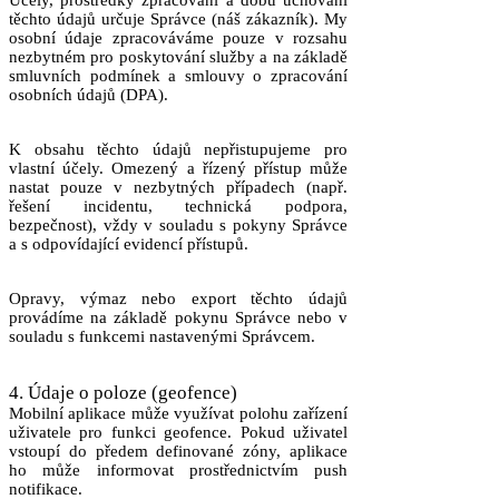
Účely, prostředky zpracování a dobu uchování
těchto údajů určuje Správce (náš zákazník). My
osobní údaje zpracováváme pouze v rozsahu
nezbytném pro poskytování služby a na základě
smluvních podmínek a smlouvy o zpracování
osobních údajů (DPA).
K obsahu těchto údajů nepřistupujeme pro
vlastní účely. Omezený a řízený přístup může
nastat pouze v nezbytných případech (např.
řešení incidentu, technická podpora,
bezpečnost), vždy v souladu s pokyny Správce
a s odpovídající evidencí přístupů.
Opravy, výmaz nebo export těchto údajů
provádíme na základě pokynu Správce nebo v
souladu s funkcemi nastavenými Správcem.
4. Údaje o poloze (geofence)
Mobilní aplikace může využívat polohu zařízení
uživatele pro funkci geofence. Pokud uživatel
vstoupí do předem definované zóny, aplikace
ho může informovat prostřednictvím push
notifikace.