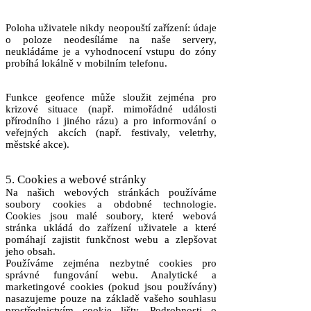
Poloha uživatele nikdy neopouští zařízení: údaje
o poloze neodesíláme na naše servery,
neukládáme je a vyhodnocení vstupu do zóny
probíhá lokálně v mobilním telefonu.
Funkce geofence může sloužit zejména pro
krizové situace (např. mimořádné události
přírodního i jiného rázu) a pro informování o
veřejných akcích (např. festivaly, veletrhy,
městské akce).
5. Cookies a webové stránky
Na našich webových stránkách používáme
soubory cookies a obdobné technologie.
Cookies jsou malé soubory, které webová
stránka ukládá do zařízení uživatele a které
pomáhají zajistit funkčnost webu a zlepšovat
jeho obsah.
Používáme zejména nezbytné cookies pro
správné fungování webu. Analytické a
marketingové cookies (pokud jsou používány)
nasazujeme pouze na základě vašeho souhlasu
prostřednictvím cookie lišty. Podrobnosti o