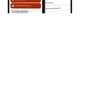
Sjednocení informačních
a prezentačních kanálů do
jedné aplikace.
Okamžitá informovanost
občanů a turistů.
Novinky, informace a
kompletní kontakty
přehledně v telefonu.
Navigace na turistické cíle i