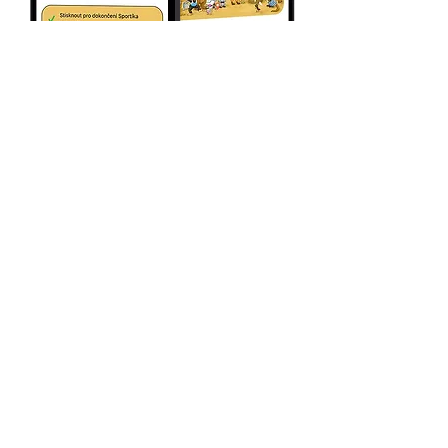
Komplexní praktická appka
pro rozvoj dovedností.
Postupy, návody a informace
k hrám a úkolům.
Interaktivní a zábavná hra v
mobilní aplikaci.
Plnění jednotlivých úkolů a
tematických sekcí.