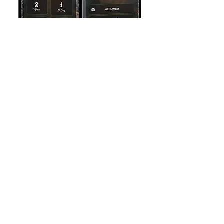
Sjednocení informačních
a prezentačních kanálů do
jedné aplikace.
Okamžitá informovanost
občanů a turistů.
Novinky, informace a
kompletní kontakty
přehledně v telefonu.
Navigace na turistické cíle i
místní instituce.