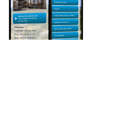
Sjednocení informačních
a prezentačních kanálů do
jedné aplikace.
Okamžitá informovanost
občanů a turistů.