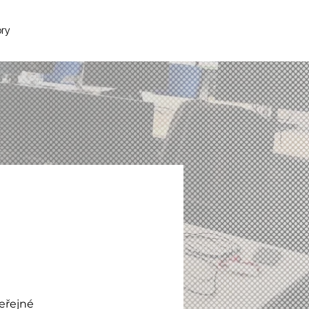
ory
veřejné