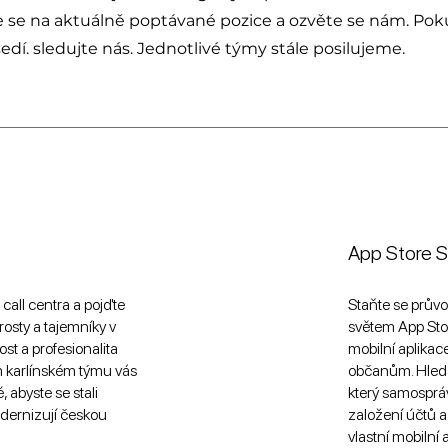
e se na aktuálně poptávané pozice a ozvěte se nám. Po
edí. sledujte nás. Jednotlivé týmy stále posilujeme.
App Store 
all centra a pojďte
Staňte se prů
rosty a tajemníky v
světem App Storu
ost a profesionalita
mobilní aplikac
 karlínském týmu vás
občanům. Hledá
 abyste se stali
který samosprá
odernizují českou
založení účtů a
vlastní mobilní 