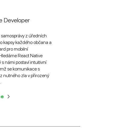
e Developer
 samosprávy z úředních
o kapsy každého občana a
ard pro mobilní
Hledáme React Native
s námi postaví intuitivní
nimž se komunikace s
 nutného zla v přirozený
.
ce