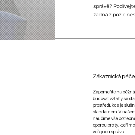
správě? Podívejt
žádná z pozic nes
Zákaznická péče
Zapomeňte na běžná c
budovat vztahy se sta
prostředí, kde je slušn
standardem. V našem
naučíme vše potřebné,
oporou pro ty, kteří m
veřejnou správu.