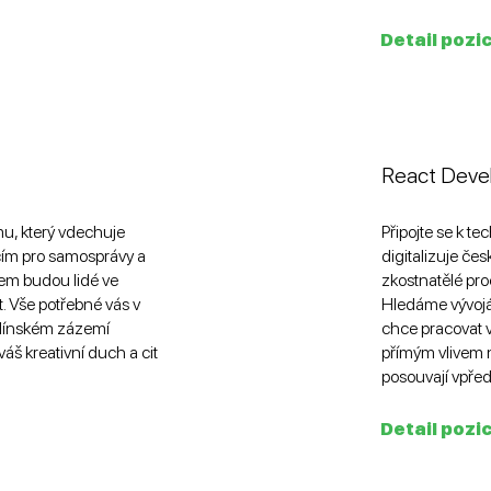
Detail pozi
React Deve
mu, který vdechuje
Připojte se k te
cím pro samosprávy a
digitalizuje če
em budou lidé ve
zkostnatělé pro
 Vše potřebné vás v
Hledáme vývojář
línském zázemí
chce pracovat v
áš kreativní duch a cit
přímým vlivem n
posouvají vpřed
Detail pozi