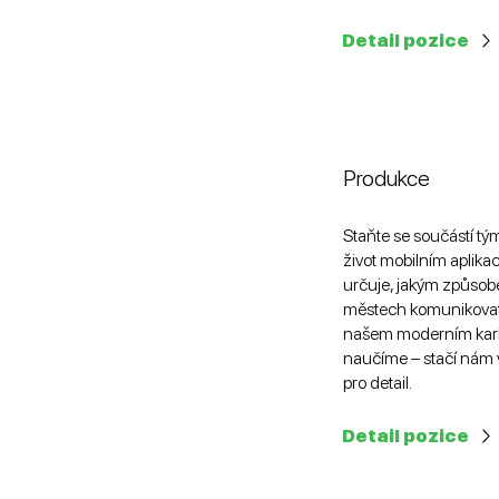
Detail pozice
Produkce
Staňte se součástí tý
život mobilním aplika
určuje, jakým způsob
městech komunikovat.
našem moderním kar
naučíme – stačí nám v
pro detail.
Detail pozice