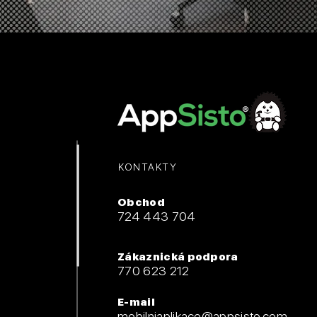
KONTAKTY
Obchod
724 443 704
Zákaznická podpora
770 623 212
E-mail
mobilniaplikace@appsisto.com