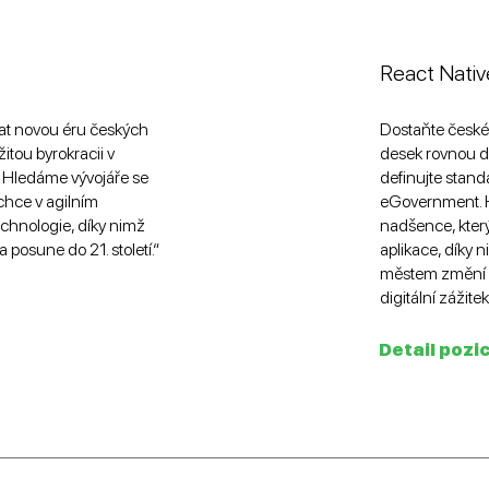
React Nativ
vat novou éru českých
Dostaňte české
itou byrokracii v
desek rovnou d
ět. Hledáme vývojáře se
definujte stand
 chce v agilním
eGovernment. 
echnologie, díky nimž
nadšence, který 
 posune do 21. století.“
aplikace, díky 
městem změní z
digitální zážitek
Detail pozi