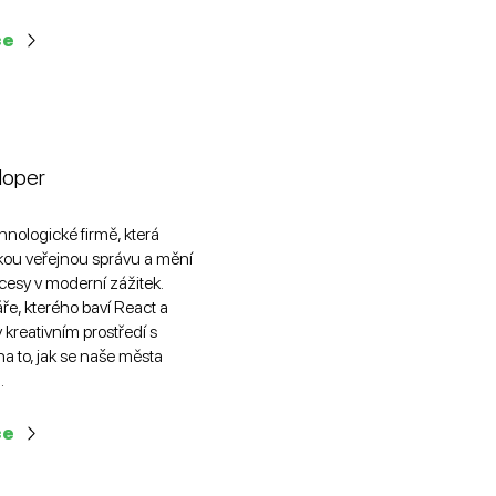
ce
loper
chnologické firmě, která
skou veřejnou správu a mění
cesy v moderní zážitek.
e, kterého baví React a
 kreativním prostředí s
a to, jak se naše města
.
ce