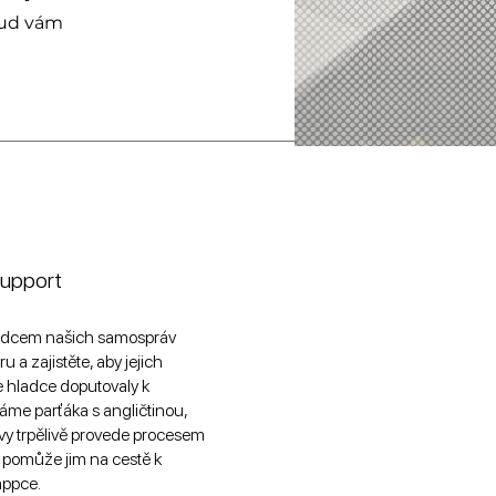
kud vám
Support
vodcem našich samospráv
 a zajistěte, aby jejich
e hladce doputovaly k
me parťáka s angličtinou,
vy trpělivě provede procesem
 pomůže jim na cestě k
appce.